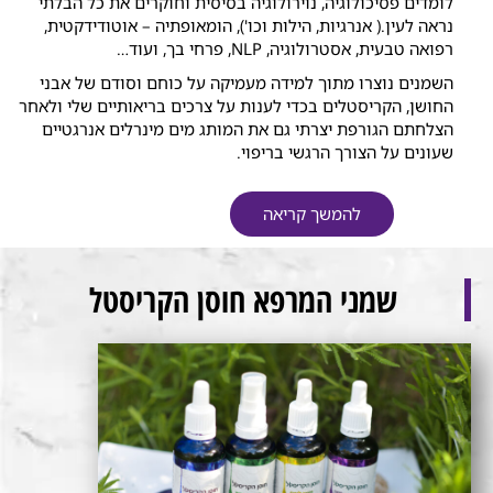
לומדים פסיכולוגיה, נוירולוגיה בסיסית וחוקרים את כל הבלתי
נראה לעין.( אנרגיות, הילות וכו'), הומאופתיה – אוטודידקטית,
רפואה טבעית, אסטרולוגיה, NLP, פרחי בך, ועוד…
השמנים נוצרו מתוך למידה מעמיקה על כוחם וסודם של אבני
החושן, הקריסטלים בכדי לענות על צרכים בריאותיים שלי ולאחר
הצלחתם הגורפת יצרתי גם את המותג מים מינרלים אנרגטיים
שעונים על הצורך הרגשי בריפוי.
להמשך קריאה
שמני המרפא חוסן הקריסטל