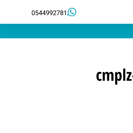
0544992781
[cmpl