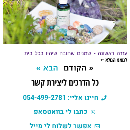
עזרה ראשונה – שמנים שחובה שיהיו בכל בית
למאמ המלא ⭠
« הקודם
הבא »
כל הדרכים ליצירת קשר
חייגו אליי: 054-499-2781
כתבו לי בוואטסאפ
אפשר לשלוח לי מייל