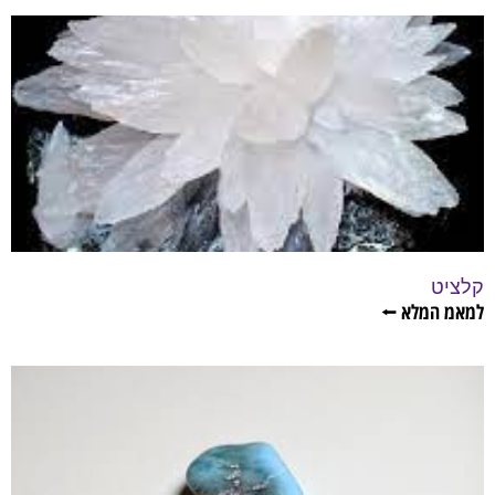
קלציט
למאמ המלא ⭠