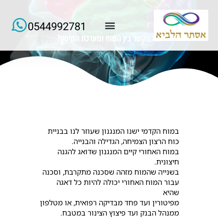
0544992781
מה הקשר בין המוח ומערכת החיסון?
למידע ורישום של הרצאות החודש
במוח הקדמי ישנו המנגנון שעוזר לנו בבניית
כוח הרצון הצמיחה, הגדילה והבנייה.
במוח האחורי קיים המנגנון שדואג להגנה
חיצונית.
בשנייה שהמוח מזהה שסכנה מתקרבת, וסכנה
עבור המוח האחורי יכולה להיות כל דאגה
שהיא
מפיטורין ועד פחד מבדיקה רפואית, או מטלפון
ממנהל הבנק ועד פיצוץ הצינור במטבח.