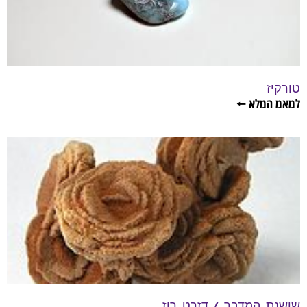
טורקיז
למאמ המלא ⭠
שושנת המדבר / דזרט רוז