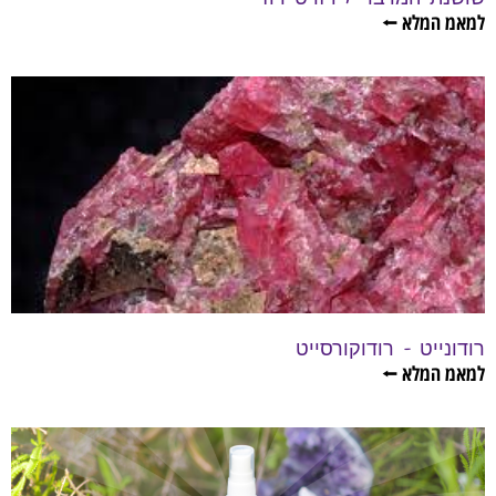
למאמ המלא ⭠
רודונייט – רודוקורסייט
למאמ המלא ⭠