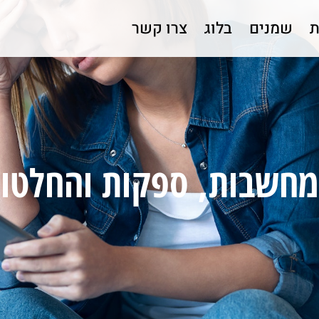
ת
שמנים
בלוג
צרו קשר
למידע ורישום של הרצאות החודש
חשבות, ספקות והחלטו