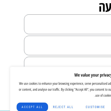
עה
We value your privac
ה ל
מדיניות הפרטיות
שלנו, ואני מאשר/ת
We use cookies to enhance your browsing experience, serve personalised ad
or content, and analyse our traffic. By clicking "Accept All", you consent to o
use of cookie
כבר חוזרת
ACCEPT ALL
REJECT ALL
CUSTOMISE