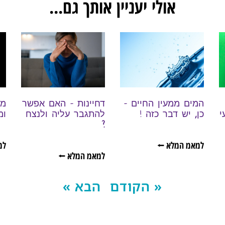
אולי יעניין אותך גם...
המים ממעין החיים –
דחיינות – האם אפשר
מה
י
כן, יש דבר כזה !
להתגבר עליה ולנצח
ומ
?
למאמ המלא ⭠
למ
למאמ המלא ⭠
« הקודם
הבא »