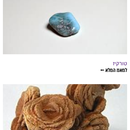
טורקיז
למאמ המלא ⭠