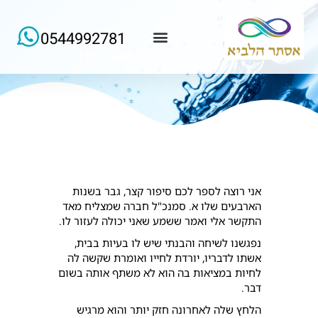
0544992781
המים ממעין החיים – כן, יש דבר כזה !
למידע ורישום של הרצאות החודש
אני רוצה לספר לכם סיפור קצר, גבר בשנות
הארבעים שלו א. סמנכ"ל חברה שמצליח מאד
התקשר אלי ואמר ששמע שאני יכולה לעזור לו.
נפגשנו לשיחה והבנתי שיש לו בעיות בבית,
אשתו לדבריו, יורדת לחייו ואומרת שקשה לה
לחיות במציאות בה הוא לא משתף אותה בשום
דבר.
הלחץ שלה לאחרונה חזק יותר והוא מרגיש