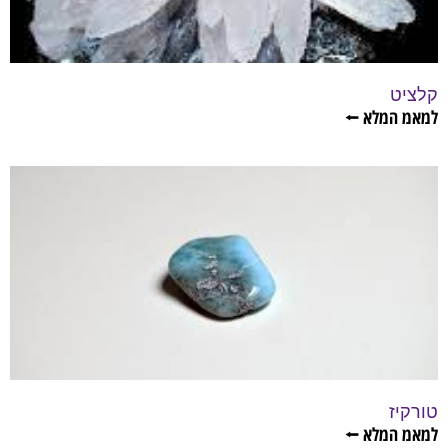
קלציט
למאמ המלא ⭠
טורקיז
למאמ המלא ⭠