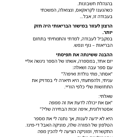
בהנהלת חשבונות.
כשהגענו לקראקאס, ונצואלה, המשכתי
בעבודה זו, אבל…
הרצון לעזור במישור הבריאותי היה חזק
יותר.
במקביל לעבודה, למדתי והתמחיתי בתחום
הבריאות – גוף ונפש.
ההבנה ששינתה את תפיסתי
יום אחד, במספרה, אשתו של הספר ניגשה אליי
עם ספר עבה ושאלה:
"אסתר, מתי נולדת ואיפה?"
עניתי, ולהפתעתי, היא תיארה לי במדויק את
התחושות שלי כלפי הוריי.
שאלתי:
"אם את יכולה לדעת את זה ממפה
אסטרולוגית, איפה זכות הבחירה שלי?"
היא לא ידעה לענות, אך נתנה לי את מספר
הטלפון של המורה שלה, מוניקה האבל די-מינו.
התקשרתי, ומוניקה הציעה לי להכין מפה