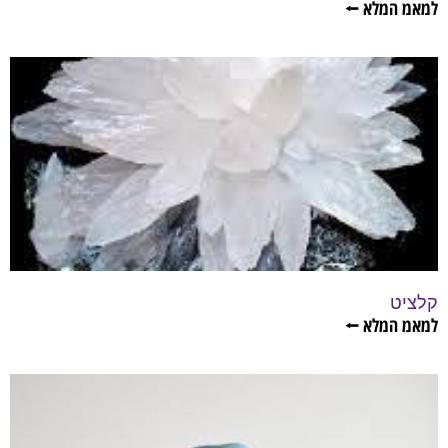
למאמ המלא ⭠
קלציט
למאמ המלא ⭠