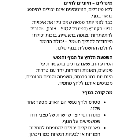
מינרלים – חיוניים לחיים
ללא מינרלים, הוויטמינים אינם יכולים להיספג
כראוי בגוף.
כבר לפני יותר ממאה שנים גילו את איכויות
גביש הקוורץ (המינרל SIO2 – צורן), שהוביל
להתפתחות עצומה בתעשייה, בזכות יכולתו
הייחודית להוליך חשמל – יכולת הדומה
להולכה החשמלית בגוף שלנו.
השפעת הלחץ על הגוף והנפש
המידע הרב שאנו צורכים בתקשורת על
פיגועים, תאונות ורציחות, יחד עם טרדות
היום-יום כמו פרנסה, משפחה והורים מבוגרים,
מכניסים אותנו ללחץ מתמיד.
מה קורה בגוף?
סטרס ולחץ נפשי הם האויב מספר אחד
שלנו.
מתח רגשי יוצר שרשרת של מצבי רוח
שמשפיעים על הגוף.
כאבים קלים יכולים להתפתח למחלות
חמורות או לבעיות רגשיות כמו דיכאון,