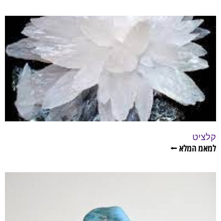
קלציט
למאמ המלא ⭠