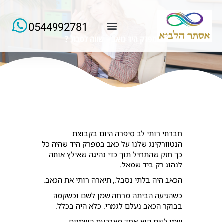
0544992781
מפרק היד כואב – שווה לסבול ?
למידע ורישום של הרצאות החודש
חברתי רותי לב סיפרה היום בקבוצת
הנטוורקינג שלנו על כאב במפרק היד שהיה כל
כך חזק שהתחיל תוך כדי נהיגה שאילץ אותה
לנהוג רק ביד שמאל.
הכאב היה בלתי נסבל., תיארה רותי את הכאב.
כשהגיעה הביתה מרחה שמן לשם וכשקמה
בבוקר הכאב נעלם לגמרי. כלא היה בכלל.
שמן לשם הוא אחד מארבעת השמנים