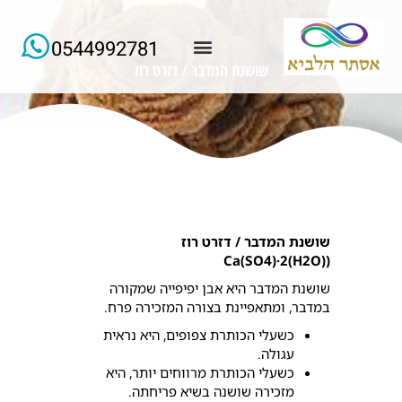
0544992781
שושנת המדבר / דזרט רוז
למידע ורישום של הרצאות החודש
שושנת המדבר / דזרט רוז
(Ca(SO4)·2(H2O)
שושנת המדבר היא אבן יפיפייה שמקורה
במדבר, ומתאפיינת בצורה המזכירה פרח.
כשעלי הכותרת צפופים, היא נראית
עגולה.
כשעלי הכותרת מרווחים יותר, היא
מזכירה שושנה בשיא פריחתה.