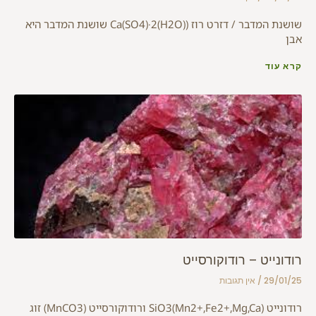
שושנת המדבר / דזרט רוז (Ca(SO4)·2(H2O) שושנת המדבר היא
אבן
קרא עוד
רודונייט – רודוקורסייט
29/01/25
אין תגובות
רודונייט (Mn2+,Fe2+,Mg,Ca)SiO3 ורודוקורסייט (MnCO3) זוג