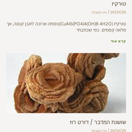
טורקיז
29/01/25
אין תגובות
טורקיז (CuAl6(PO4)4(OH)8·4H2O)נוסחה ארוכה לאבן קטנה, אך
מלאה קסמים. כפי שכתבתי
קרא עוד
שושנת המדבר / דזרט רוז
29/01/25
אין תגובות